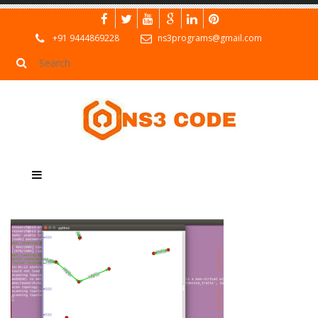
+91 9444869228
ns3programs@gmail.com