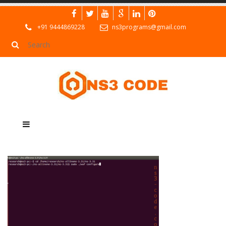
+91 9444869228
ns3programs@gmail.com